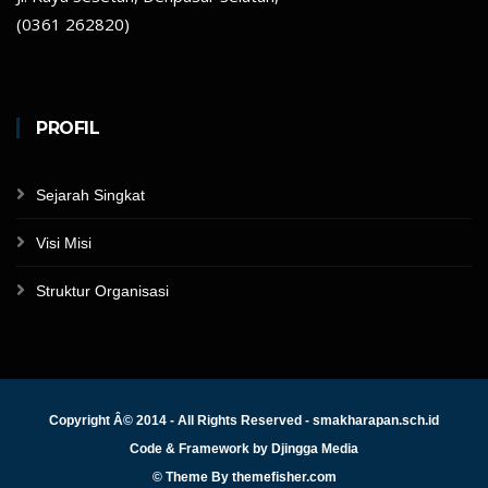
(0361 262820)
PROFIL
Sejarah Singkat
Visi Misi
Struktur Organisasi
Copyright Â© 2014 - All Rights Reserved - smakharapan.sch.id
Code & Framework by
Djingga Media
© Theme By
themefisher.com