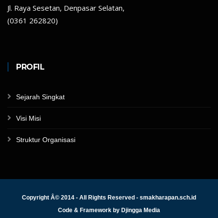
Jl. Raya Sesetan, Denpasar Selatan,
(0361 262820)
PROFIL
Sejarah Singkat
Visi Misi
Struktur Organisasi
Copyright Â© 2014 - All Rights Reserved - smakharapan.sch.id
Code & Framework by
Djingga Media