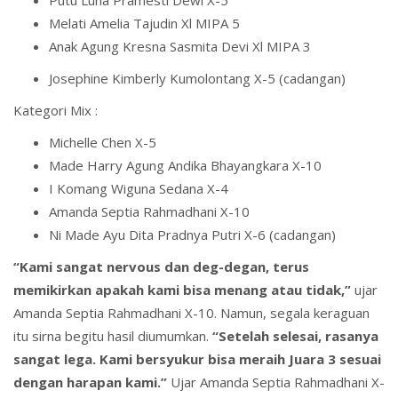
Putu Luna Pramesti Dewi X-5
Melati Amelia Tajudin Xl MIPA 5
Anak Agung Kresna Sasmita Devi Xl MIPA 3
Josephine Kimberly Kumolontang X-5 (cadangan)
Kategori Mix :
Michelle Chen X-5
Made Harry Agung Andika Bhayangkara X-10
I Komang Wiguna Sedana X-4
Amanda Septia Rahmadhani X-10
Ni Made Ayu Dita Pradnya Putri X-6 (cadangan)
“Kami sangat nervous dan deg-degan, terus
memikirkan apakah kami bisa menang atau tidak,”
ujar
Amanda Septia Rahmadhani X-10. Namun, segala keraguan
itu sirna begitu hasil diumumkan.
“Setelah selesai, rasanya
sangat lega. Kami bersyukur bisa meraih Juara 3 sesuai
dengan harapan kami.”
Ujar Amanda Septia Rahmadhani X-