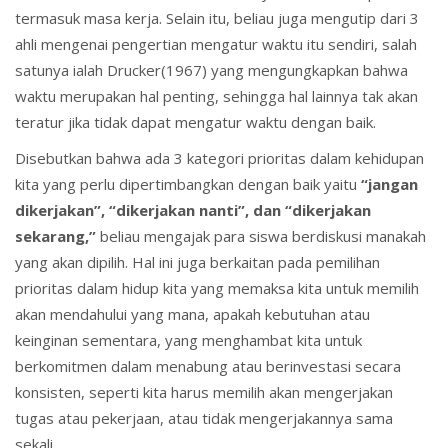
termasuk masa kerja. Selain itu, beliau juga mengutip dari 3
ahli mengenai pengertian mengatur waktu itu sendiri, salah
satunya ialah Drucker(1967) yang mengungkapkan bahwa
waktu merupakan hal penting, sehingga hal lainnya tak akan
teratur jika tidak dapat mengatur waktu dengan baik.
Disebutkan bahwa ada 3 kategori prioritas dalam kehidupan
kita yang perlu dipertimbangkan dengan baik yaitu
“jangan
dikerjakan”, “dikerjakan nanti”, dan “dikerjakan
sekarang,”
beliau mengajak para siswa berdiskusi manakah
yang akan dipilih. Hal ini juga berkaitan pada pemilihan
prioritas dalam hidup kita yang memaksa kita untuk memilih
akan mendahului yang mana, apakah kebutuhan atau
keinginan sementara, yang menghambat kita untuk
berkomitmen dalam menabung atau berinvestasi secara
konsisten, seperti kita harus memilih akan mengerjakan
tugas atau pekerjaan, atau tidak mengerjakannya sama
sekali.