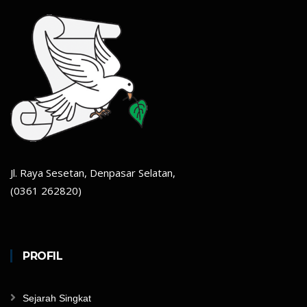
Jl. Raya Sesetan, Denpasar Selatan,
(0361 262820)
PROFIL
Sejarah Singkat