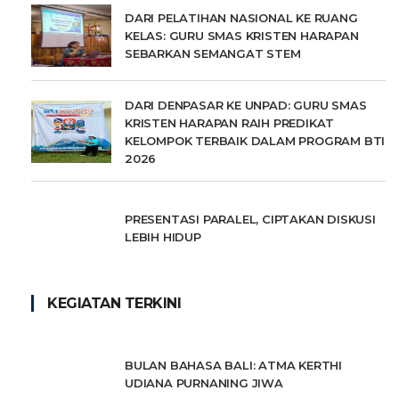
DARI PELATIHAN NASIONAL KE RUANG
KELAS: GURU SMAS KRISTEN HARAPAN
SEBARKAN SEMANGAT STEM
DARI DENPASAR KE UNPAD: GURU SMAS
KRISTEN HARAPAN RAIH PREDIKAT
KELOMPOK TERBAIK DALAM PROGRAM BTI
2026
PRESENTASI PARALEL, CIPTAKAN DISKUSI
LEBIH HIDUP
KEGIATAN TERKINI
BULAN BAHASA BALI: ATMA KERTHI
UDIANA PURNANING JIWA