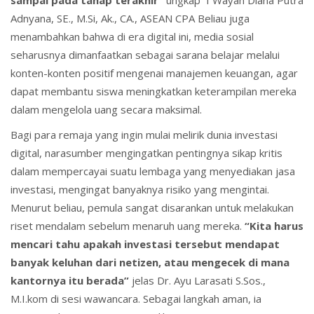
sampai pada tahap terakhir”
ungkap I Wayan Diana Putra
Adnyana, SE., M.Si, Ak., CA., ASEAN CPA Beliau juga
menambahkan bahwa di era digital ini, media sosial
seharusnya dimanfaatkan sebagai sarana belajar melalui
konten-konten positif mengenai manajemen keuangan, agar
dapat membantu siswa meningkatkan keterampilan mereka
dalam mengelola uang secara maksimal.
Bagi para remaja yang ingin mulai melirik dunia investasi
digital, narasumber mengingatkan pentingnya sikap kritis
dalam mempercayai suatu lembaga yang menyediakan jasa
investasi, mengingat banyaknya risiko yang mengintai.
Menurut beliau, pemula sangat disarankan untuk melakukan
riset mendalam sebelum menaruh uang mereka.
“Kita harus
mencari tahu apakah investasi tersebut mendapat
banyak keluhan dari netizen, atau mengecek di mana
kantornya itu berada”
jelas Dr. Ayu Larasati S.Sos.,
M.I.kom di sesi wawancara. Sebagai langkah aman, ia